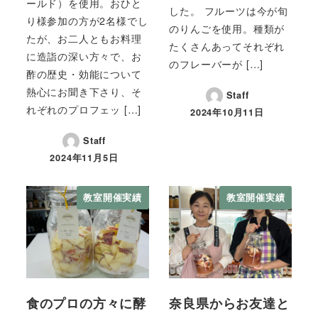
ールド）を使用。おひと
した。 フルーツは今が旬
り様参加の方が2名様でし
のりんごを使用。種類が
たが、お二人ともお料理
たくさんあってそれぞれ
に造詣の深い方々で、お
のフレーバーが […]
酢の歴史・効能について
熱心にお聞き下さり、そ
Staff
れぞれのプロフェッ […]
2024年10月11日
Staff
2024年11月5日
教室開催実績
教室開催実績
食のプロの方々に酵
奈良県からお友達と