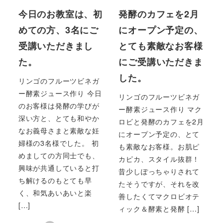
今日のお教室は、初
発酵のカフェを2月
めての方、3名にご
にオープン予定の、
受講いただきまし
とても素敵なお客様
た。
にご受講いただきま
した。
リンゴのフルーツビネガ
ー酵素ジュース作り 今日
リンゴのフルーツビネガ
のお客様は発酵の学びが
ー酵素ジュース作り マク
深い方と、とても和やか
ロビと発酵のカフェを2月
なお義母さまと素敵な妊
にオープン予定の、とて
婦様の3名様でした。 初
も素敵なお客様。お肌ピ
めましての方同士でも、
カピカ、スタイル抜群！
興味が共通していると打
昔少しぽっちゃりされて
ち解けるのもとても早
たそうですが、それを改
く、和気あいあいと楽
善したくてマクロビオテ
[…]
ィック＆酵素と発酵 […]