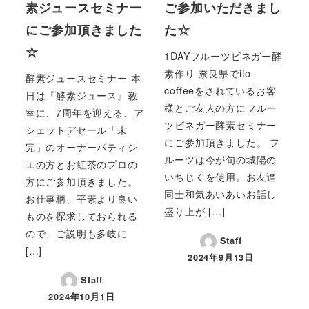
素ジュースセミナー
ご参加いただきまし
にご参加頂きました
た☆
☆
1DAYフルーツビネガー酵
素作り 奈良県でito
酵素ジュースセミナー 本
coffeeをされているお客
日は『酵素ジュース』教
様とご友人の方にフルー
室に、7周年を迎える、ア
ツビネガー酵素セミナー
シェットデセール「未
にご参加頂きました。 フ
完」のオーナーパティシ
ルーツは今が旬の城陽の
エの方とお紅茶のプロの
いちじくを使用。お友達
方にご参加頂きました。
同士和気あいあいお話し
お仕事柄、平素より良い
盛り上が […]
ものを探求しておられる
ので、ご説明も多岐に
Staff
[…]
2024年9月13日
Staff
2024年10月1日