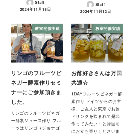
Staff
Staff
2024年11月18日
2024年11月12日
教室開催実績
教室開催実績
リンゴのフルーツビ
お酢好きさんは万国
ネガー酵素作りセミ
共通☆
ナーにご参加頂きま
1DAYフルーツビネガー酵
した。
素作り ドイツからのお客
様。ご友人と東京でお酢
リンゴのフルーツビネガ
ドリンクを飲まれて是非
ー酵素ジュース作り フル
作ってみたい！と帰国前
ーツはリンゴ（ジョナゴ
にお立ち寄りくださいま