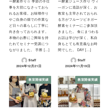
ー酵素作り☆ 季節の手仕
ー酵素ジュース作り ヴィ
事を大切になさっておら
―ガンに造詣が深く、お
れるお客様。お味噌作り
教室も主宰されておられ
やご自身の畑での作業な
る方がフルーツビネガー
ど日々の暮らしに丁寧に
酵素セミナーにご参加頂
向き合っておられます。
きました。 食にまつわる
本物のお酢にご興味を持
お話は学びが深く、私自
たれてセミナー受講につ
身もとても有意義なお時
ながりました。 手際 […]
間でした。 DAY […]
Staff
Staff
2024年12月21日
2024年11月19日
教室開催実績
教室開催実績