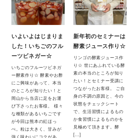
いよいよはじまりま
新年初のセミナーは
した！いちごのフル
酵素ジュース作り☆
ーツビネガー☆
リンゴの酵素ジュース作
り☆ 世にあふれている酵
いちごのフルーツビネガ
素の本当のところが知り
ー酵素作り☆ 酵素やお酢
たい！とセミナー受講に
にご興味があって、本当
つながったお客様。 ご自
のところが知りたい！と
身の不調の原因と、今の
岡山から当店に足をお運
状態をチェックシート
び下さったお客様。 様々
で、生活習慣によるもの
な種類があるいちごです
か食習慣によるものかを
が今回は熊本の紅ほっ
見極めて頂きます。酵
ぺ。粒は大きく、甘みが
[…]
強く味わいにコクがあ