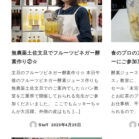
無農薬土佐文旦でフルーツビネガー酵
食のプロの
素作り②☆
ーにご参加
文旦のフルーツビネガー酵素作り☆ 本日午
酵素ジュース
後のフルーツビネガー酵素ジュース作りも
ス』教室に、
無農薬土佐文旦でのご案内でした☆パン教
セール「未完
室を三重県で開催しておられる先生がご参
とお紅茶のプ
加くださいました。 ここでもムッキーちゃ
お仕事柄、平
んが大活躍。外側の皮はもち […]
られるので、
Staff
2025年4月25日