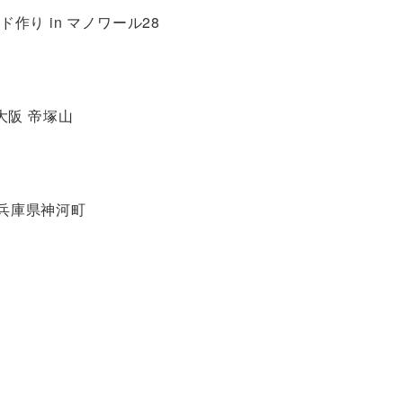
作り in マノワール28
大阪 帝塚山
兵庫県神河町