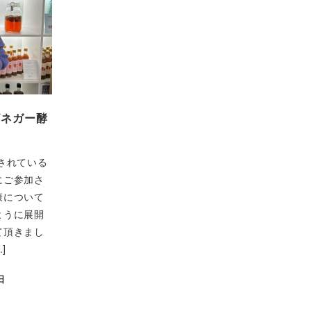
ビネガー酵
されている
にご参加さ
康について
ように展開
て頂きまし
]
日