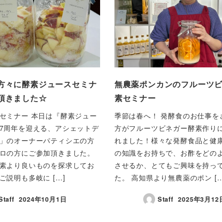
方々に酵素ジュースセミナ
無農薬ポンカンのフルーツ
頂きました☆
素セミナー
セミナー 本日は『酵素ジュー
季節は春へ！ 発酵食のお仕事を
7周年を迎える、アシェットデ
方がフルーツビネガー酵素作り
」のオーナーパティシエの方
れました！様々な発酵食品と健
ロの方にご参加頂きました。
の知識をお持ちで、お酢をどの
素より良いものを探求してお
させるか、とてもご興味を持っ
ご説明も多岐に […]
た。 高知県より無農薬のポン […
Staff
2024年10月1日
Staff
2025年3月12