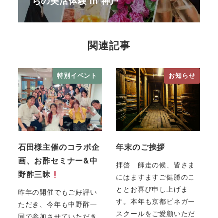
らの美活体験 in 神戸
関連記事
特別イベント
お知らせ
石田様主催のコラボ企
年末のご挨拶
画、お酢セミナー&中
拝啓 師走の候、皆さま
野酢三昧
にはますますご健勝のこ
ととお喜び申し上げま
昨年の開催でもご好評い
す。本年も京都ビネガー
ただき、今年も中野酢一
スクールをご愛顧いただ
同で参加させていただき