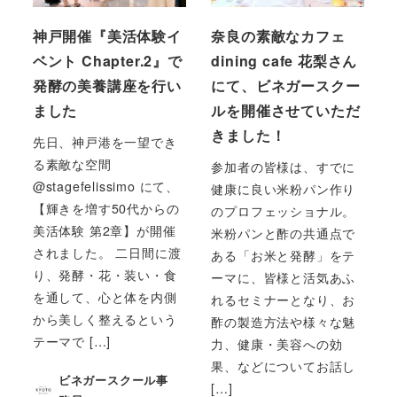
神戸開催『美活体験イ
奈良の素敵なカフェ
ベント Chapter.2』で
dining cafe 花梨さん
発酵の美養講座を行い
にて、ビネガースクー
ました
ルを開催させていただ
きました！
先日、神戸港を一望でき
る素敵な空間
参加者の皆様は、すでに
@stagefelissimo にて、
健康に良い米粉パン作り
【輝きを増す50代からの
のプロフェッショナル。
美活体験 第2章】が開催
米粉パンと酢の共通点で
されました。 二日間に渡
ある「お米と発酵」をテ
り、発酵・花・装い・食
ーマに、皆様と活気あふ
を通して、心と体を内側
れるセミナーとなり、お
から美しく整えるという
酢の製造方法や様々な魅
テーマで […]
力、健康・美容への効
果、などについてお話し
ビネガースクール事
[…]