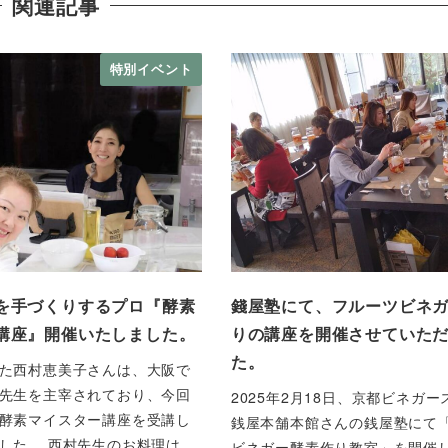
関連記事
特別イベント
を手づくりするプロ『酵素
錢屋塾にて、フルーツビネ
講座』開催いたしました。
りの講座を開催させていた
た。
た西村恵美子さんは、大阪で
先生を主宰されており、今回
2025年2月18日、京都ビネガ
酵素マイスター講座を受講し
銭屋本舗本館さんの銭屋塾にて
した。 西村先生のお料理は、
ビネガー酵素作り教室」を開催