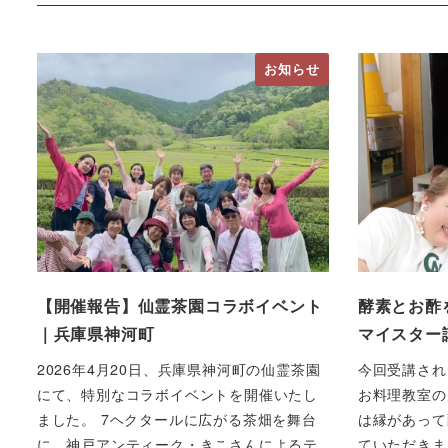
お知らせ
【開催報告】仙霊茶園コラボイベント
酵素とお酢
｜兵庫県神河町
マイスター
2026年4月20日、兵庫県神河町の仙霊茶園
今回受講され
にて、特別なコラボイベントを開催いたし
お料理教室の
ました。 7ヘクタールに広がる茶畑を舞台
は縁があって
に、神戸アンティーク・きこさんによるテ
ていただきま