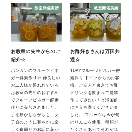
教室開催実績
教室開催実績
お教室の先生からのご
お酢好きさんは万国共
紹介☆
通☆
ポンカンのフルーツビネ
1DAYフルーツビネガー酵
ガー酵素作り☆ 仲良しの
素作り ドイツからのお客
お二人様が通われている
様。ご友人と東京でお酢
お教室の先生のおすすめ
ドリンクを飲まれて是非
でフルーツビネガー酵素
作ってみたい！と帰国前
作りに参加されました。
にお立ち寄りくださいま
手を動かしながらも、女
した。 フルーツは今が旬
子会のように和やかに楽
のりんごを使用。種類が
しく食周りのお話に花が
たくさんあってそれぞれ