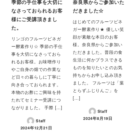
季節の手仕事を大切に
奈良県からご参加いた
なさっておられるお客
だきました☆
様にご受講頂きまし
はじめてのフルーツビネ
た。
ガー酵素作り★ 優しい笑
顔が素敵な本日のお客
リンゴのフルーツビネガ
様。奈良県からご参加い
ー酵素作り☆ 季節の手仕
ただきました。普段の食
事を大切になさっておら
生活に何かプラスできる
れるお客様。お味噌作り
ものを知りたいとのお気
やご自身の畑での作業な
持ちからお申し込み頂き
ど日々の暮らしに丁寧に
ました。 フルーツは「葉
向き合っておられます。
とらずふじりんご」を
本物のお酢にご興味を持
[…]
たれてセミナー受講につ
ながりました。 手際 […]
Staff
2024年8月19日
Staff
2024年12月21日