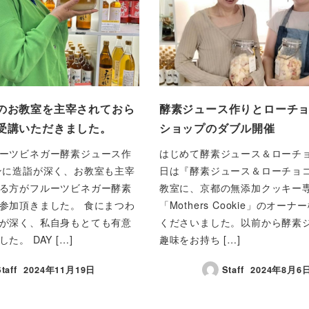
のお教室を主宰されておら
酵素ジュース作りとローチ
受講いただきました。
ショップのダブル開催
ーツビネガー酵素ジュース作
はじめて酵素ジュース＆ローチョ
ンに造詣が深く、お教室も主宰
日は『酵素ジュース＆ローチョコ(
る方がフルーツビネガー酵素
教室に、京都の無添加クッキー
参加頂きました。 食にまつわ
「Mothers Cookie」のオー
が深く、私自身もとても有意
くださいました。以前から酵素
た。 DAY […]
趣味をお持ち […]
taff
2024年11月19日
Staff
2024年8月6