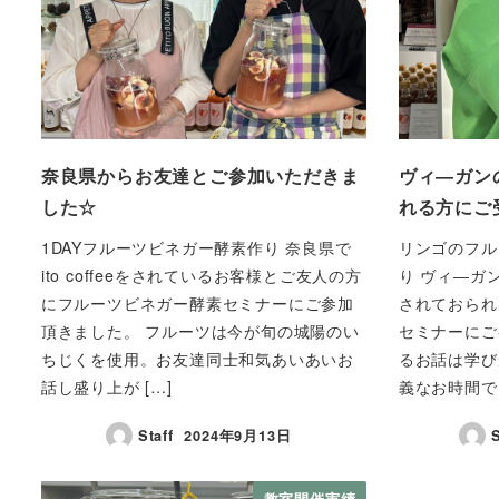
奈良県からお友達とご参加いただきま
ヴィ―ガン
した☆
れる方にご
1DAYフルーツビネガー酵素作り 奈良県で
リンゴのフル
ito coffeeをされているお客様とご友人の方
り ヴィ―ガ
にフルーツビネガー酵素セミナーにご参加
されておられ
頂きました。 フルーツは今が旬の城陽のい
セミナーにご
ちじくを使用。お友達同士和気あいあいお
るお話は学び
話し盛り上が […]
義なお時間でし
Staff
2024年9月13日
S
教室開催実績