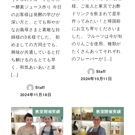
様。ご友人と東京でお酢
ー酵素ジュース作り 今日
ドリンクを飲まれて是非
のお客様は発酵の学びが
作ってみたい！と帰国前
深い方と、とても和やか
にお立ち寄りくださいま
なお義母さまと素敵な妊
した。 フルーツは今が旬
婦様の3名様でした。 初
のりんごを使用。種類が
めましての方同士でも、
たくさんあってそれぞれ
興味が共通していると打
のフレーバーが […]
ち解けるのもとても早
く、和気あいあいと楽
Staff
[…]
2024年10月11日
Staff
2024年11月18日
教室開催実績
教室開催実績