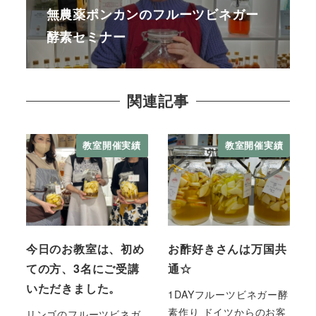
無農薬ポンカンのフルーツビネガー
酵素セミナー
関連記事
教室開催実績
教室開催実績
今日のお教室は、初め
お酢好きさんは万国共
ての方、3名にご受講
通☆
いただきました。
1DAYフルーツビネガー酵
素作り ドイツからのお客
リンゴのフルーツビネガ