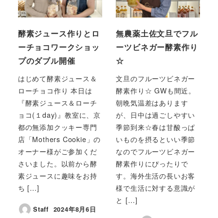
酵素ジュース作りとロ
無農薬土佐文旦でフル
ーチョコワークショッ
ーツビネガー酵素作り
プのダブル開催
☆
はじめて酵素ジュース＆
文旦のフルーツビネガー
ローチョコ作り 本日は
酵素作り☆ GWも間近。
『酵素ジュース＆ローチ
朝晩気温差はあります
ョコ(１day)』教室に、京
が、日中は過ごしやすい
都の無添加クッキー専門
季節到来☆春は甘酸っぱ
店「Mothers Cookie」の
いものを摂るといい季節
オーナー様がご参加くだ
なのでフルーツビネガー
さいました。以前から酵
酵素作りにぴったりで
素ジュースに趣味をお持
す。海外生活の長いお客
ち […]
様で生活に対する意識が
と […]
Staff
2024年8月6日