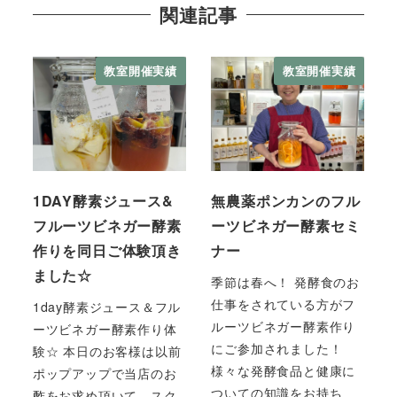
関連記事
教室開催実績
教室開催実績
1DAY酵素ジュース&
無農薬ポンカンのフル
フルーツビネガー酵素
ーツビネガー酵素セミ
作りを同日ご体験頂き
ナー
ました☆
季節は春へ！ 発酵食のお
仕事をされている方がフ
1day酵素ジュース＆フル
ルーツビネガー酵素作り
ーツビネガー酵素作り体
にご参加されました！
験☆ 本日のお客様は以前
様々な発酵食品と健康に
ポップアップで当店のお
ついての知識をお持ち
酢をお求め頂いて、スク